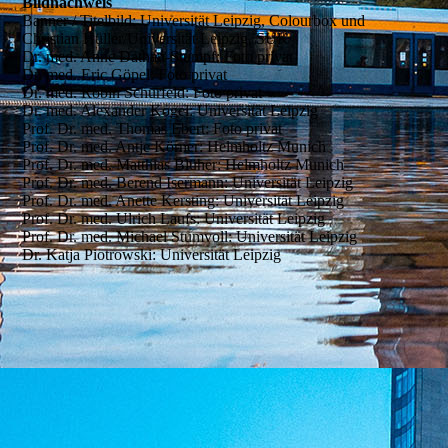
Bildnachweis
Banner / Titelbild: Universität Leipzig, Colourbox und
Christian Hüller/Universität Leipzig, SUK
Dr. med. Anne Dathan-Stumpf: Foto privat
Dr. med. Eric Göpel: Foto privat
Dr. med. Robin Schürfeld: Foto privat
Dr. med. Alexander Kogel: Universität Leipzig
Prof. Dr. med. Thomas Ebert: Foto privat
Prof. Dr. med. Antje Körner: Helmholtz Munich
Prof. Dr. med. Matthias Blüher: Helmholtz Munich
Prof. Dr. med. Berend Isermann: Universität Leipzig
Prof. Dr. med. Anette Kersting: Universität Leipzig
Prof. Dr. med. Ulrich Laufs: Universität Leipzig
Prof. Dr. med. Michael Stumvoll: Universität Leipzig
Dr. Katja Piotrowski: Universität Leipzig