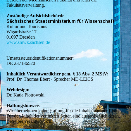
Fakultätsverwaltung.
Zuständige Aufsichtsbehörde
Sächsisches Staatsministerium für Wissenschaft
Kultur und Tourismus
Wigardstraße 17
01097 Dresden
www.smwk.sachsen.de
Umsatzsteuer­identifikations­nummer:
DE 237186520
Inhaltlich Verantwortlicher gem. § 18 Abs. 2 MStV:
Prof. Dr. Thomas Ebert - Sprecher MD-LEICS
Webdesign:
Dr. Katja Piotrowski
Haftungshinweis
Wir übernehmen keine Haftung für die Inhalte externer Links.
Für den Inhalt der verlinkten Seiten sind ausschließlich deren
Betreiber verantwortlich.