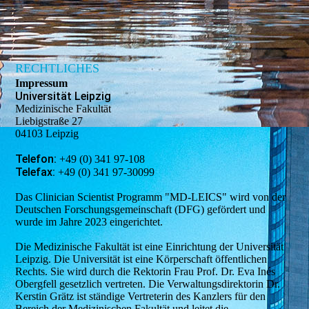
RECHTLICHES
Impressum
Universität Leipzig
Medizinische Fakultät
Liebigstraße 27
04103 Leipzig
Telefon:
+49 (0) 341 97-108
Telefax:
+49 (0) 341 97-30099
Das Clinician Scientist Programm "MD-LEICS" wird von der
Deutschen Forschungsgemeinschaft (DFG) gefördert und
wurde im Jahre 2023 eingerichtet.
Die Medizinische Fakultät ist eine Einrichtung der Universität
Leipzig. Die Universität ist eine Körperschaft öffentlichen
Rechts. Sie wird durch die Rektorin Frau Prof. Dr. Eva Inés
Obergfell gesetzlich vertreten. Die Verwaltungsdirektorin Dr.
Kerstin Grätz ist ständige Vertreterin des Kanzlers für den
Bereich der Medizinischen Fakultät und leitet die