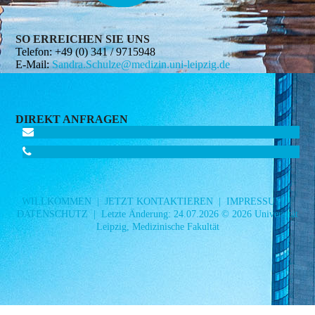
SO ERREICHEN SIE UNS
Telefon:
+49 (0) 341 / 9715948
E-Mail:
Sandra.Schulze@medizin.uni-leipzig.de
DIREKT ANFRAGEN
WILLKOMMEN
|
JETZT KONTAKTIEREN
|
IMPRESSUM
|
DATENSCHUTZ
| Letzte Änderung: 24.07.2026 © 2026 Universität
Leipzig, Medizinische Fakultät