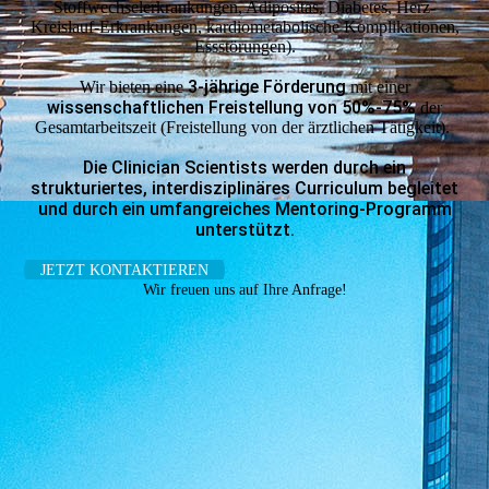
Stoffwechselerkrankungen, Adipositas, Diabetes, Herz-
Kreislauf-Erkrankungen, kardiometabolische Komplikationen,
Essstörungen).
3-jährige Förderung
Wir bieten eine
mit einer
wissenschaftlichen Freistellung von 50%-75%
der
Gesamt­arbeitszeit (Freistellung von der ärztlichen Tätigkeit).
Die Clinician Scientists werden durch ein
strukturiertes, interdisziplinäres Curriculum begleitet
und durch ein umfangreiches Mentoring-Programm
unterstützt.
JETZT KONTAKTIEREN
Wir freuen uns auf Ihre Anfrage!