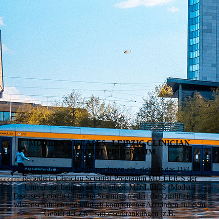
MODERN DISEASES - LEIPZIG CLINICIAN
SCIENTIST PROGRAMM
Wir laden junge Mediziner:innen ein, sich für das DFG-
geförderte Clinician Scientist-Programm MD-LEICS der
Universität Leipzig zu bewerben. MD-LEICS (Modern
Diseases Leipzig Clinician Scientist) fördert die Qualifizierung
wissenschaftlich und klinisch kompetenter Ärzt:innen auf dem
Gebiet der Zivilisationserkrankungen (z.B.