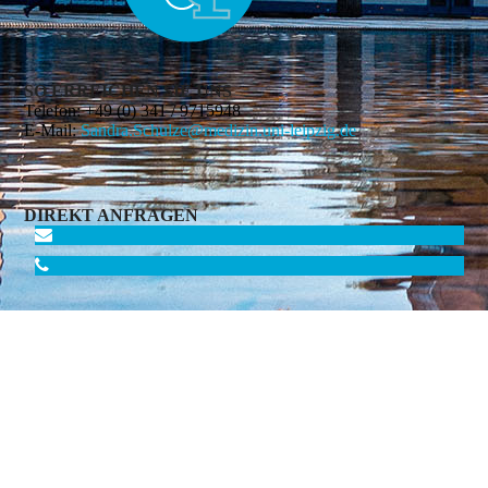
SO ERREICHEN SIE UNS
Telefon:
+49 (0) 341 / 9715948
E-Mail:
Sandra.Schulze@medizin.uni-leipzig.de
DIREKT ANFRAGEN
WILLKOMMEN
|
JETZT KONTAKTIEREN
|
IMPRESSUM
|
DATENSCHUTZ
| Letzte Änderung: 24.07.2026 © 2026 Universität
Leipzig, Medizinische Fakultät